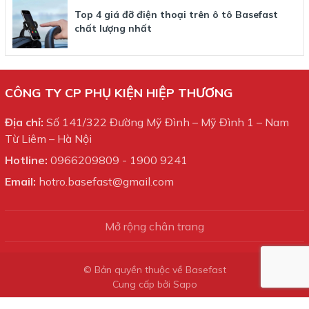
Top 4 giá đỡ điện thoại trên ô tô Basefast
chất lượng nhất
CÔNG TY CP PHỤ KIỆN HIỆP THƯƠNG
Địa chỉ:
Số 141/322 Đường Mỹ Đình – Mỹ Đình 1 – Nam
Từ Liêm – Hà Nội
Hotline:
0966209809
-
1900 9241
Email:
hotro.basefast@gmail.com
Mở rộng chân trang
© Bản quyền thuộc về Basefast
Cung cấp bởi
Sapo