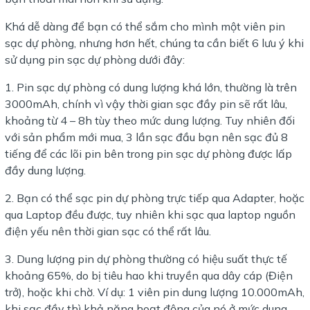
Khá dễ dàng để bạn có thể sắm cho mình một viên pin
sạc dự phòng, nhưng hơn hết, chúng ta cần biết 6 lưu ý khi
sử dụng pin sạc dự phòng dưới đây:
1. Pin sạc dự phòng có dung lượng khá lớn, thường là trên
3000mAh, chính vì vậy thời gian sạc đầy pin sẽ rất lâu,
khoảng từ 4 – 8h tùy theo mức dung lượng. Tuy nhiên đối
với sản phẩm mới mua, 3 lần sạc đầu bạn nên sạc đủ 8
tiếng để các lõi pin bên trong pin sạc dự phòng được lấp
đầy dung lượng.
2. Bạn có thể sạc pin dự phòng trực tiếp qua Adapter, hoặc
qua Laptop đều được, tuy nhiên khi sạc qua laptop nguồn
điện yếu nên thời gian sạc có thể rất lâu.
3. Dung lượng pin dự phòng thường có hiệu suất thực tế
khoảng 65%, do bị tiêu hao khi truyền qua dây cáp (Điện
trở), hoặc khi chờ. Ví dụ: 1 viên pin dung lượng 10.000mAh,
khi sạc đầy thì khả năng hoạt động của nó ở mức dung