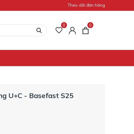
Theo dõi đơn hàng
0
0
ng U+C - Basefast S25