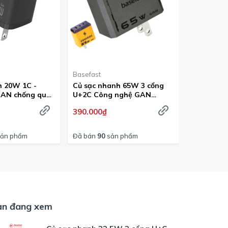
Basefast
Basefast
h 20W 1C -
Củ sạc nhanh 65W 3 cổng
Củ sạc nh
GAN chống quá
U+2C Công nghệ GAN
C+C công
sefast B26
chống quá tải nhiệt -
quá tải nh
390.000₫
280.000₫
Basefast G65
G40
ản phẩm
Đã bán
90
sản phẩm
Đã bán
62
s
ạn đang xem