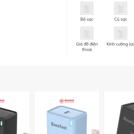
Bộ sạc
Củ sạc
Giá đỡ điện
Kính cường lự
thoại