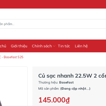
 chủ
Giới thiệu
Chính sách
Tin tức
Liên hệ
 - Basefast S25
Củ sạc nhanh 22.5W 2 cổ
Thương hiệu:
Basefast
Mã sản phẩm:
(Đang cập nhật...)
145.000₫