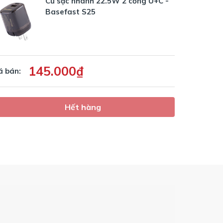
Củ sạc nhanh 22.5W 2 cổng U+C -
Basefast S25
145.000₫
á bán:
Hết hàng