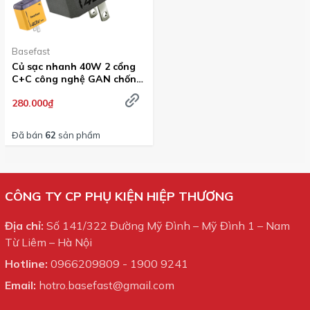
Basefast
Củ sạc nhanh 40W 2 cổng
C+C công nghệ GAN chống
quá tải nhiệt - Basefast
280.000₫
G40
Đã bán
62
sản phẩm
CÔNG TY CP PHỤ KIỆN HIỆP THƯƠNG
Địa chỉ:
Số 141/322 Đường Mỹ Đình – Mỹ Đình 1 – Nam
Từ Liêm – Hà Nội
Hotline:
0966209809
-
1900 9241
Email:
hotro.basefast@gmail.com