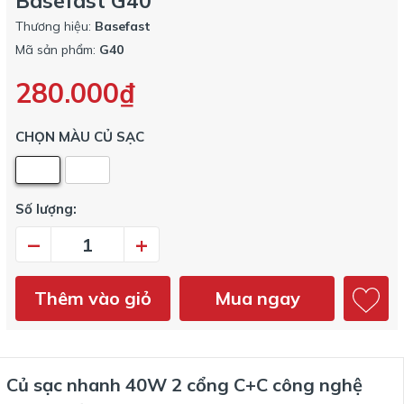
Basefast G40
Thương hiệu:
Basefast
Mã sản phẩm:
G40
280.000₫
CHỌN MÀU CỦ SẠC
Số lượng:
–
+
Thêm vào giỏ
Mua ngay
Củ sạc nhanh 40W 2 cổng C+C công nghệ