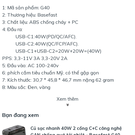
1: Mã sản phẩm: G40
2: Thương hiệu: Basefast
3: Chất liệu: ABS chống cháy + PC
4: Đầu ra:
USB-C1:40W(PD/QC/AFC).
USB-C2:40W(QC/FCP/AFC).
USB-C1+USB-C2=20W+20W=(40W)
PPS: 3,3-11V 3A 3,3-20V 2A
5: Đầu vào: AC 100-240v
6: phích cắm tiêu chuẩn Mỹ, có thể gập gọn
7: Kích thước: 30,7 * 45,8 * 46,7 mm nặng 62 gram
8: Màu sắc: Đen, vàng
Xem thêm
Bạn đang xem
Củ sạc nhanh 40W 2 cổng C+C công nghệ
GAN chống quá tải nhiệt - Basefast G40