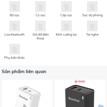
Bộ sạc
Củ sạc
Cáp sạc
Sạc dự phòng
Loa bluetooth
Giá đỡ điện
Kính cường lực
Tai nghe
thoại
Phụ kiện khác
Sản phẩm liên quan