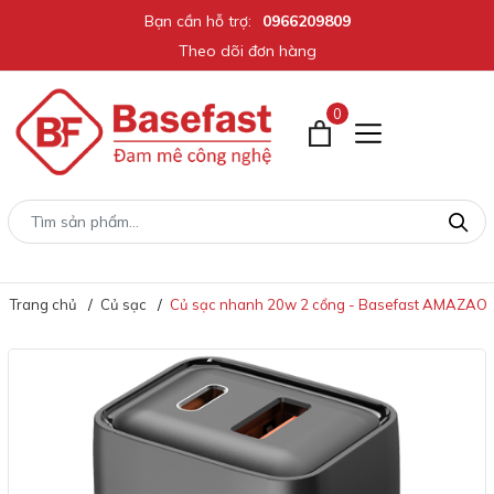
Bạn cần hỗ trợ:
0966209809
Theo dõi đơn hàng
0
Trang chủ
Củ sạc
Củ sạc nhanh 20w 2 cổng - Basefast AMAZAON