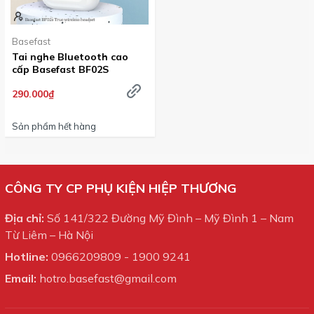
Basefast
Tai nghe Bluetooth cao
cấp Basefast BF02S
290.000₫
Sản phẩm hết hàng
CÔNG TY CP PHỤ KIỆN HIỆP THƯƠNG
Địa chỉ:
Số 141/322 Đường Mỹ Đình – Mỹ Đình 1 – Nam
Từ Liêm – Hà Nội
Hotline:
0966209809
-
1900 9241
Email:
hotro.basefast@gmail.com