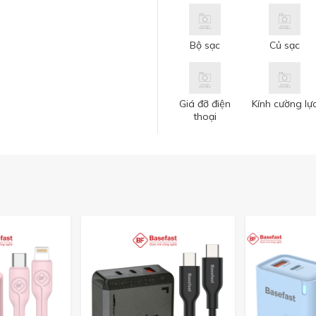
Bộ sạc
Củ sạc
Giá đỡ điện
Kính cường lự
thoại