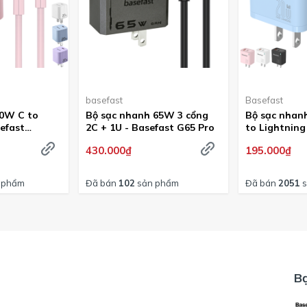
basefast
Basefast
20W C to
Bộ sạc nhanh 65W 3 cổng
Bộ sạc nhan
efast
2C + 1U - Basefast G65 Pro
to Lightning
S01
chống quá tả
430.000₫
195.000₫
Basefast Am
 phẩm
Đã bán
102
sản phẩm
Đã bán
2051
s
B