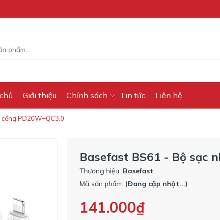
 chủ
Giới thiệu
Chính sách
Tin tức
Liên hệ
 2 cổng PD20W+QC3.0
Basefast BS61 - Bộ sạc
Thương hiệu:
Basefast
Mã sản phẩm:
(Đang cập nhật...)
141.000₫