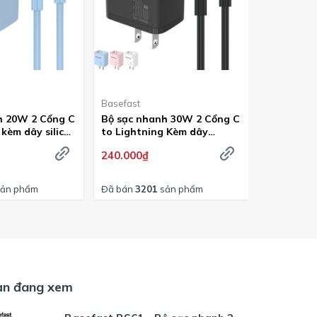
Basefast
Basefast
h 20W 2 Cổng C
Bộ sạc nhanh 30W 2 Cổng C
Bộ sạc nh
 kèm dây silicon
to Lightning Kèm dây
to Lightn
i nhiệt -
silicon siêu bền - Basefast
dù siêu bề
240.000₫
175.000₫
azon Seri
Amazon Seri
AMAZON 
ản phẩm
Đã bán
3201
sản phẩm
Đã bán
200
ạn đang xem