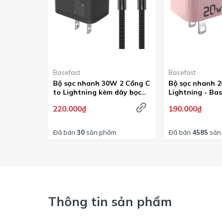
Basefast
Basefast
Bộ sạc nhanh 30W 2 Cổng C
Bộ sạc nhanh 
to Lightning kèm dây bọc
Lightning - Bas
dù siêu bền - Basefast
TROPIC SERI B
220.000₫
190.000₫
AMAZON SERI
Đã bán
30
sản phẩm
Đã bán
4585
sản
Thông tin sản phẩm