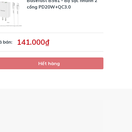
Basefast BS61 - Bộ sạc nhanh 2
cổng PD20W+QC3.0
141.000₫
á bán:
Hết hàng